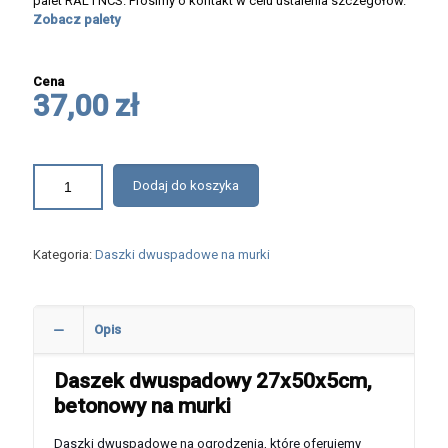
palet RAL i NCS. Prosimy o kontakt w celu ustalenia szczegółów.
Zobacz palety
Cena
37,00 zł
Dodaj do koszyka
Kategoria:
Daszki dwuspadowe na murki
Opis
Daszek dwuspadowy 27x50x5cm,
betonowy na murki
Daszki dwuspadowe na ogrodzenia, które oferujemy