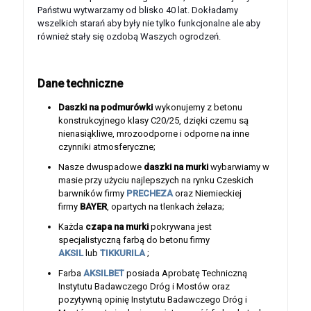
Państwu wytwarzamy od blisko 40 lat. Dokładamy
wszelkich starań aby były nie tylko funkcjonalne ale aby
również stały się ozdobą Waszych ogrodzeń.
Dane techniczne
Daszki na podmurówki
wykonujemy z betonu
konstrukcyjnego klasy C20/25, dzięki czemu są
nienasiąkliwe, mrozoodporne i odporne na inne
czynniki atmosferyczne;
Nasze dwuspadowe
daszki na murki
wybarwiamy w
masie przy użyciu najlepszych na rynku Czeskich
barwników firmy
PRECHEZA
oraz Niemieckiej
firmy
BAYER
, opartych na tlenkach żelaza;
Każda
czapa na murki
pokrywana jest
specjalistyczną farbą do betonu firmy
AKSIL
lub
TIKKURILA
;
Farba
AKSILBET
posiada Aprobatę Techniczną
Instytutu Badawczego Dróg i Mostów oraz
pozytywną opinię Instytutu Badawczego Dróg i