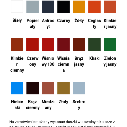
Biały
Antrac
Żółty
Ceglas
Popiel
Czarny
Klinkie
yt
ty
aty
r jasny
Wiśnia
Khaki
Zielon
Klinkie
Czerw
Wiśnio
Brąz
ciemn
y jasny
r
ony
wy 130
jasny
a
ciemny
Srebrn
Niebie
Brąz
Miedzi
Złoty
y
ski
ciemny
any
Na zamówienie możemy wykonać daszki w dowolnym kolorze z