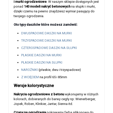
i murki ogrodzeniowe
. W naszym sklepie dostępnych jest
ponad
140 modeli nakryć betonowych
na słupki i murki,
dzięki czemu na pewno znajdziesz wymiar pasujący do
twojego ogrodzenia.
Oto typy daszków które możesz zamówić:
DWUSPADOWE DASZKI NA MURKI
TRZYSPADOWE DASZKI NA MURKI
CZTEROSPADOWE DASZKI NA SŁUPKI
PŁASKIE DASZKI NA MURKI
PŁASKIE DASZKI NA SŁUPKI
NAROŻNIKI
(płaskie, dwu i trzyspadowe)
Z WCIĘCIEM
na profil 65 i 85mm
Wersje kolorystyczne
Nakrycia ogrodzeniowe z betonu
wykonujemy w różnych
kolorach, dobieranych do barwy cegły np: Wienerberger,
Jopek, Roben, Klinkier, Jantar, Sienna itd.
Czapy na ogrodzenia
pokrywamy farbą silikonową do