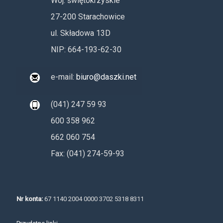
Woj. świętokrzyskie
27-200 Starachowice
ul. Składowa 13D
NIP: 664-193-62-30
e-mail:
biuro@daszki.net
(041) 247 59 93
600 358 962
662 060 754
Fax: (041) 274-59-93
Nr konta:
67 1140 2004 0000 3702 5318 8311