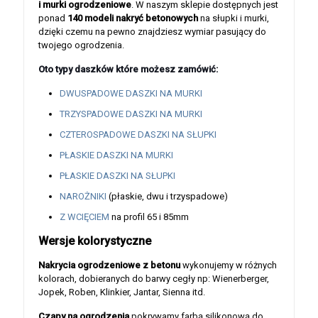
i murki ogrodzeniowe
. W naszym sklepie dostępnych jest
ponad
140 modeli nakryć betonowych
na słupki i murki,
dzięki czemu na pewno znajdziesz wymiar pasujący do
twojego ogrodzenia.
Oto typy daszków które możesz zamówić:
DWUSPADOWE DASZKI NA MURKI
TRZYSPADOWE DASZKI NA MURKI
CZTEROSPADOWE DASZKI NA SŁUPKI
PŁASKIE DASZKI NA MURKI
PŁASKIE DASZKI NA SŁUPKI
NAROŻNIKI
(płaskie, dwu i trzyspadowe)
Z WCIĘCIEM
na profil 65 i 85mm
Wersje kolorystyczne
Nakrycia ogrodzeniowe z betonu
wykonujemy w różnych
kolorach, dobieranych do barwy cegły np: Wienerberger,
Jopek, Roben, Klinkier, Jantar, Sienna itd.
Czapy na ogrodzenia
pokrywamy farbą silikonową do