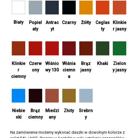
Biały
Antrac
Żółty
Ceglas
Popiel
Czarny
Klinkie
yt
ty
aty
r jasny
Wiśnia
Khaki
Zielon
Klinkie
Czerw
Wiśnio
Brąz
ciemn
y jasny
r
ony
wy 130
jasny
a
ciemny
Srebrn
Niebie
Brąz
Miedzi
Złoty
y
ski
ciemny
any
Na zamówienie możemy wykonać daszki w dowolnym kolorze z