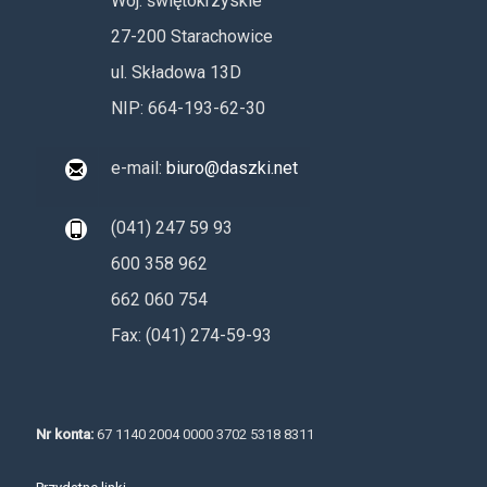
Woj. świętokrzyskie
27-200 Starachowice
ul. Składowa 13D
NIP: 664-193-62-30
e-mail:
biuro@daszki.net
(041) 247 59 93
600 358 962
662 060 754
Fax: (041) 274-59-93
Nr konta:
67 1140 2004 0000 3702 5318 8311