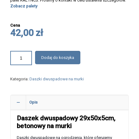
palet RAL i NCS. Prosimy o kontakt w celu ustalenia szczegółów.
Zobacz palety
Cena
42,00 zł
Dodaj do koszyka
Kategoria:
Daszki dwuspadowe na murki
Opis
Daszek dwuspadowy 29x50x5cm,
betonowy na murki
Daszki dwuspadowe na ogrodzenia, które oferujemy