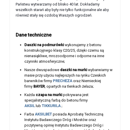
Państwu wytwarzamy od blisko 40 lat. Dokładamy
wszelkich starań aby były nie tylko funkcjonalne ale aby
również stały się ozdobą Waszych ogrodzeń.
Dane techniczne
Daszki na podmurówki
wykonujemy z betonu
konstrukcyjnego klasy C20/25, dzięki czemu są
nienasiąkliwe, mrozoodporne i odporne na inne
czynniki atmosferyczne;
Nasze dwuspadowe
daszki na murki
wybarwiamy w
masie przy użyciu najlepszych na rynku Czeskich
barwników firmy
PRECHEZA
oraz Niemieckiej
firmy
BAYER
, opartych na tlenkach żelaza;
Każda
czapa na murki
pokrywana jest
specjalistyczną farbą do betonu firmy
AKSIL
lub
TIKKURILA
;
Farba
AKSILBET
posiada Aprobatę Techniczną
Instytutu Badawczego Dróg i Mostów oraz
pozytywną opinię Instytutu Badawczego Dróg i