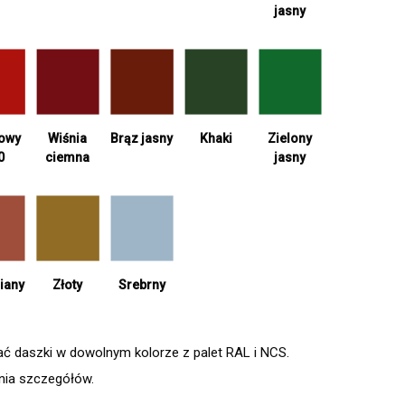
jasny
Wiśnia
Khaki
Zielony
iowy
Brąz jasny
ciemna
jasny
0
Srebrny
iany
Złoty
daszki w dowolnym kolorze z palet RAL i NCS.
enia szczegółów.