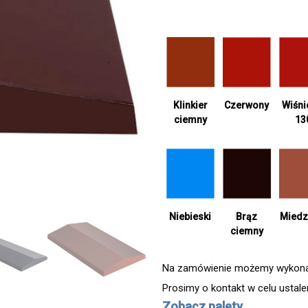
Klinkier
Czerwony
Wiśn
ciemny
13
Niebieski
Brąz
Miedz
ciemny
Na zamówienie możemy wykonać 
Prosimy o kontakt w celu ustal
Zobacz palety