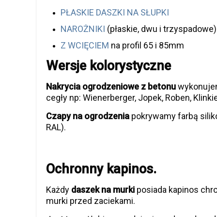
PŁASKIE DASZKI NA SŁUPKI
NAROŻNIKI
(płaskie, dwu i trzyspadowe)
Z WCIĘCIEM
na profil 65 i 85mm
Wersje kolorystyczne
Nakrycia ogrodzeniowe z betonu
wykonujem
cegły np: Wienerberger, Jopek, Roben, Klinkier
Czapy na ogrodzenia
pokrywamy farbą silik
RAL).
Ochronny kapinos.
Każdy
daszek na murki
posiada kapinos chro
murki przed zaciekami.