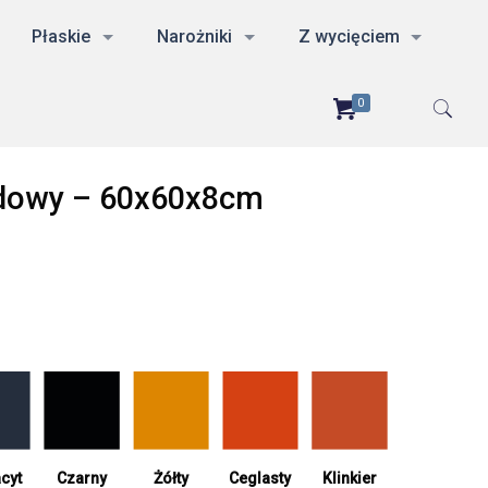
Płaskie
Narożniki
Z wycięciem
0
dowy – 60x60x8cm
cyt
Żółty
Ceglasty
Czarny
Klinkier