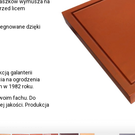
 daszków wymusza na
rzed licem
egnowane dzięki
cją galanterii
ia na ogrodzenia
 w 1982 roku.
swoim fachu. Do
 jakości. Produkcja