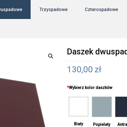
uspadowe
Trzyspadowe
Czterospadowe
Daszek dwuspa
130,00
zł
*
Wybierz kolor daszków
Biały
Antra
Popielaty