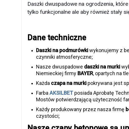
Daszki dwuspadowe na ogrodzenia, które 
tylko funkcjonalne ale aby również stały
Dane techniczne
Daszki na podmurówki
wykonujemy z bet
czynniki atmosferyczne;
Nasze dwuspadowe
daszki na murki
wyb
Niemieckiej firmy
BAYER
, opartych na tl
Każda
czapa na murki
pokrywana jest sp
Farba
AKSILBET
posiada Aprobatę Techn
Mostów potwierdzającą użyteczność far
Każdy produkowany przez nasza firmę
b
czystości;
Nasze czapy betonowe są un