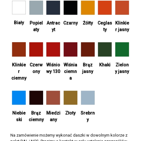
Biały
Antrac
Żółty
Ceglas
Popiel
Czarny
Klinkie
yt
ty
aty
r jasny
Wiśnia
Khaki
Zielon
Klinkie
Czerw
Wiśnio
Brąz
ciemn
y jasny
r
ony
wy 130
jasny
a
ciemny
Srebrn
Niebie
Brąz
Miedzi
Złoty
y
ski
ciemny
any
Na zamówienie możemy wykonać daszki w dowolnym kolorze z