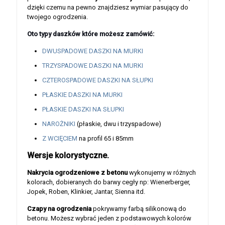
dzięki czemu na pewno znajdziesz wymiar pasujący do
twojego ogrodzenia.
Oto typy daszków które możesz zamówić:
DWUSPADOWE DASZKI NA MURKI
TRZYSPADOWE DASZKI NA MURKI
CZTEROSPADOWE DASZKI NA SŁUPKI
PŁASKIE DASZKI NA MURKI
PŁASKIE DASZKI NA SŁUPKI
NAROŻNIKI
(płaskie, dwu i trzyspadowe)
Z WCIĘCIEM
na profil 65 i 85mm
Wersje kolorystyczne.
Nakrycia ogrodzeniowe z betonu
wykonujemy w różnych
kolorach, dobieranych do barwy cegły np: Wienerberger,
Jopek, Roben, Klinkier, Jantar, Sienna itd.
Czapy na ogrodzenia
pokrywamy farbą silikonową do
betonu. Możesz wybrać jeden z podstawowych kolorów