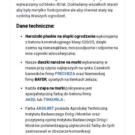
wytwarzamy od blisko 40 lat. Dokładamy wszelkich starań
aby były nie tylko funkcjonalne ale aby również stały się
ozdobą Waszych ogrodzeń.
Dane techniczne:
Narożniki płaskie na słupki ogrodzenia
wykonujemy
z betonu konstrukcyjnego klasy C20/25, dzięki
czemu są nienasiąkliwe, mrozoodporne i odporne na
inne czynniki atmosferyczne;
Nasze
daszki narożne na murki
wybarwiamy w
masie przy użyciu najlepszych na rynku Czeskich
barwników firmy
PRECHEZA
oraz Niemieckiej
firmy
BAYER
, opartych na tlenkach żelaza;
Każda
czapa na murki
pokrywana jest
specjalistyczną farbą do betonu firmy
AKSIL
lub
TIKKURILA
;
Farba
AKSILBET
posiada Aprobatę Techniczną
Instytutu Badawczego Dróg i Mostów oraz
pozytywną opinię Instytutu Badawczego Dróg i
Mostów potwierdzającą użyteczność farby do tych
zastosowań w obszarze komunikacji