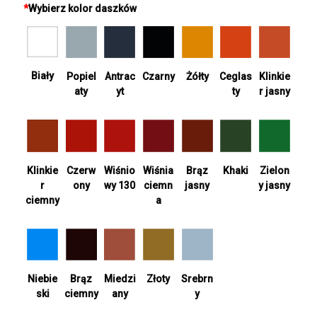
*
Wybierz kolor daszków
Biały
Antrac
Żółty
Ceglas
Popiel
Czarny
Klinkie
yt
ty
aty
r jasny
Wiśnia
Khaki
Zielon
Klinkie
Czerw
Wiśnio
Brąz
ciemn
y jasny
r
ony
wy 130
jasny
a
ciemny
Srebrn
Niebie
Brąz
Miedzi
Złoty
y
ski
ciemny
any