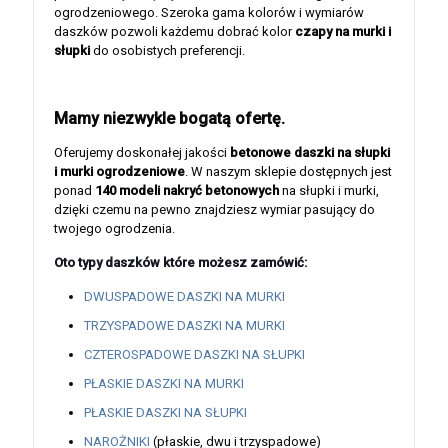
ogrodzeniowego. Szeroka gama kolorów i wymiarów
daszków pozwoli każdemu dobrać kolor
czapy na murki i
słupki
do osobistych preferencji.
Mamy niezwykle bogatą ofertę.
Oferujemy doskonałej jakości
betonowe daszki na słupki
i murki ogrodzeniowe
. W naszym sklepie dostępnych jest
ponad
140 modeli nakryć betonowych
na słupki i murki,
dzięki czemu na pewno znajdziesz wymiar pasujący do
twojego ogrodzenia.
Oto typy daszków które możesz zamówić:
DWUSPADOWE DASZKI NA MURKI
TRZYSPADOWE DASZKI NA MURKI
CZTEROSPADOWE DASZKI NA SŁUPKI
PŁASKIE DASZKI NA MURKI
PŁASKIE DASZKI NA SŁUPKI
NAROŻNIKI
(płaskie, dwu i trzyspadowe)