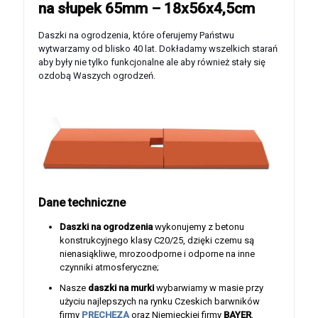
na słupek 65mm – 18x56x4,5cm
Daszki na ogrodzenia, które oferujemy Państwu
wytwarzamy od blisko 40 lat. Dokładamy wszelkich starań
aby były nie tylko funkcjonalne ale aby również stały się
ozdobą Waszych ogrodzeń.
Dane techniczne
Daszki na ogrodzenia
wykonujemy z betonu
konstrukcyjnego klasy C20/25, dzięki czemu są
nienasiąkliwe, mrozoodporne i odporne na inne
czynniki atmosferyczne;
Nasze
daszki na murki
wybarwiamy w masie przy
użyciu najlepszych na rynku Czeskich barwników
firmy
PRECHEZA
oraz Niemieckiej firmy
BAYER
,