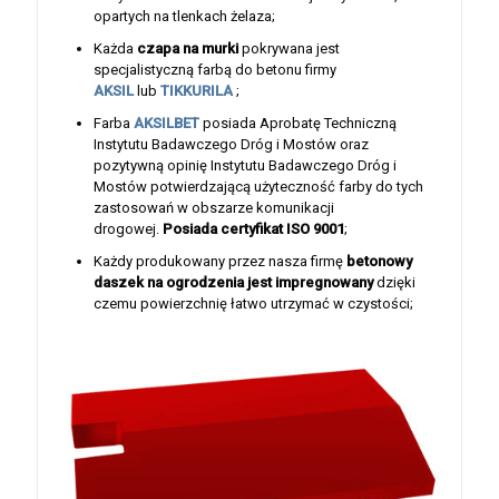
opartych na tlenkach żelaza;
Każda
czapa na murki
pokrywana jest
specjalistyczną farbą do betonu firmy
AKSIL
lub
TIKKURILA
;
Farba
AKSILBET
posiada Aprobatę Techniczną
Instytutu Badawczego Dróg i Mostów oraz
pozytywną opinię Instytutu Badawczego Dróg i
Mostów potwierdzającą użyteczność farby do tych
zastosowań w obszarze komunikacji
drogowej.
Posiada certyfikat ISO 9001
;
Każdy produkowany przez nasza firmę
betonowy
daszek na ogrodzenia jest
impregnowany
dzięki
czemu powierzchnię łatwo utrzymać w czystości;