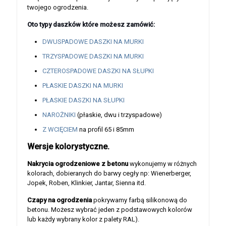
twojego ogrodzenia.
Oto typy daszków które możesz zamówić:
DWUSPADOWE DASZKI NA MURKI
TRZYSPADOWE DASZKI NA MURKI
CZTEROSPADOWE DASZKI NA SŁUPKI
PŁASKIE DASZKI NA MURKI
PŁASKIE DASZKI NA SŁUPKI
NAROŻNIKI
(płaskie, dwu i trzyspadowe)
Z WCIĘCIEM
na profil 65 i 85mm
Wersje kolorystyczne.
Nakrycia ogrodzeniowe z betonu
wykonujemy w różnych
kolorach, dobieranych do barwy cegły np: Wienerberger,
Jopek, Roben, Klinkier, Jantar, Sienna itd.
Czapy na ogrodzenia
pokrywamy farbą silikonową do
betonu. Możesz wybrać jeden z podstawowych kolorów
lub każdy wybrany kolor z palety RAL).