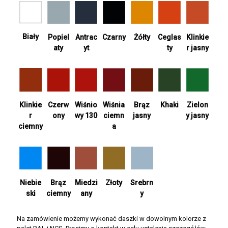
Biały
Antrac
Żółty
Ceglas
Popiel
Czarny
Klinkie
yt
ty
aty
r jasny
Wiśnia
Khaki
Zielon
Klinkie
Czerw
Wiśnio
Brąz
ciemn
y jasny
r
ony
wy 130
jasny
a
ciemny
Srebrn
Niebie
Brąz
Miedzi
Złoty
y
ski
ciemny
any
Na zamówienie możemy wykonać daszki w dowolnym kolorze z