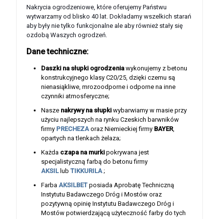
Nakrycia ogrodzeniowe, które oferujemy Państwu
wytwarzamy od blisko 40 lat. Dokładamy wszelkich starań
aby były nie tylko funkcjonalne ale aby również stały się
ozdobą Waszych ogrodzeń.
Dane techniczne:
Daszki na słupki ogrodzenia
wykonujemy z betonu
konstrukcyjnego klasy C20/25, dzięki czemu są
nienasiąkliwe, mrozoodporne i odporne na inne
czynniki atmosferyczne;
Nasze
nakrywy na słupki
wybarwiamy w masie przy
użyciu najlepszych na rynku Czeskich barwników
firmy
PRECHEZA
oraz Niemieckiej firmy
BAYER
,
opartych na tlenkach żelaza;
Każda
czapa na murki
pokrywana jest
specjalistyczną farbą do betonu firmy
AKSIL
lub
TIKKURILA
;
Farba
AKSILBET
posiada Aprobatę Techniczną
Instytutu Badawczego Dróg i Mostów oraz
pozytywną opinię Instytutu Badawczego Dróg i
Mostów potwierdzającą użyteczność farby do tych