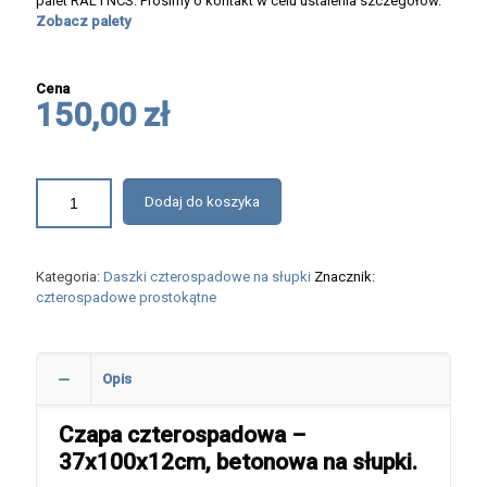
palet RAL i NCS. Prosimy o kontakt w celu ustalenia szczegółów.
Zobacz palety
Cena
150,00 zł
Dodaj do koszyka
Kategoria:
Daszki czterospadowe na słupki
Znacznik:
czterospadowe prostokątne
Opis
Czapa czterospadowa –
37x100x12cm, betonowa na słupki.