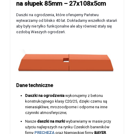
na słupek 85mm – 27x108x5cm
Daszki na ogrodzenia, które oferujemy Państwu
wytwarzamy od blisko 40 lat. Dokładamy wszelkich starań
aby były nie tylko funkcjonalne ale aby również stały się
ozdobą Waszych ogrodzeń.
Dane techniczne
Daszki na ogrodzenia
wykonujemy z betonu
konstrukcyjnego klasy C20/25, dzięki czemu są
nienasiąkliwe, mrozoodporne i odporne na inne
czynniki atmosferyczne;
Nasze
daszki na murki
wybarwiamy w masie przy
użyciu najlepszych na rynku Czeskich barwników
firmy
PRECHEZA
oraz Niemieckiej firmy
BAYER
,