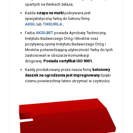
opartych na tlenkach żelaza;
Każda
czapa na murki
pokrywana jest
specjalistyczną farbą do betonu firmy
AKSIL
lub
TIKKURILA
;
Farba
AKSILBET
posiada Aprobatę Techniczną
Instytutu Badawczego Dróg i Mostów oraz
pozytywną opinię Instytutu Badawczego Dróg i
Mostów potwierdzającą użyteczność farby do tych
zastosowań w obszarze komunikacji
drogowej.
Posiada certyfikat ISO 9001
;
Każdy produkowany przez nasza firmę
betonowy
daszek na ogrodzenia jest
impregnowany
dzięki
czemu powierzchnię łatwo utrzymać w czystości;