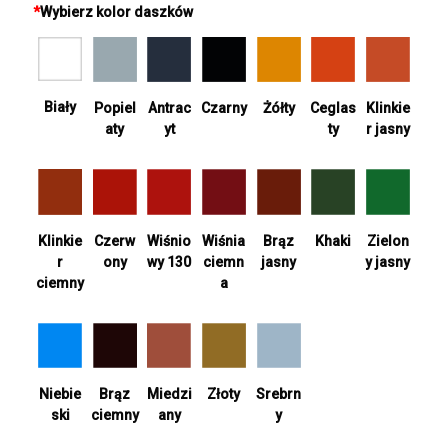
*
Wybierz kolor daszków
Biały
Antrac
Żółty
Ceglas
Popiel
Czarny
Klinkie
yt
ty
aty
r jasny
Wiśnia
Khaki
Zielon
Klinkie
Czerw
Wiśnio
Brąz
ciemn
y jasny
r
ony
wy 130
jasny
a
ciemny
Srebrn
Niebie
Brąz
Miedzi
Złoty
y
ski
ciemny
any