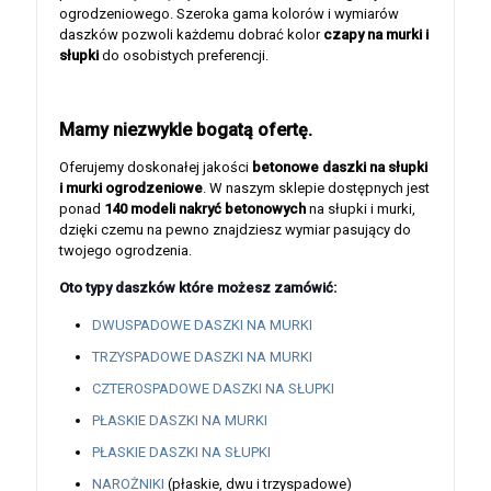
ogrodzeniowego. Szeroka gama kolorów i wymiarów
daszków pozwoli każdemu dobrać kolor
czapy na murki i
słupki
do osobistych preferencji.
Mamy niezwykle bogatą ofertę.
Oferujemy doskonałej jakości
betonowe daszki na słupki
i murki ogrodzeniowe
. W naszym sklepie dostępnych jest
ponad
140 modeli nakryć betonowych
na słupki i murki,
dzięki czemu na pewno znajdziesz wymiar pasujący do
twojego ogrodzenia.
Oto typy daszków które możesz zamówić:
DWUSPADOWE DASZKI NA MURKI
TRZYSPADOWE DASZKI NA MURKI
CZTEROSPADOWE DASZKI NA SŁUPKI
PŁASKIE DASZKI NA MURKI
PŁASKIE DASZKI NA SŁUPKI
NAROŻNIKI
(płaskie, dwu i trzyspadowe)