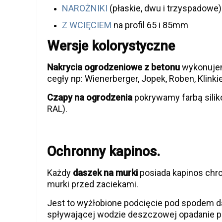
NAROŻNIKI
(płaskie, dwu i trzyspadowe)
Z WCIĘCIEM
na profil 65 i 85mm
Wersje kolorystyczne
Nakrycia ogrodzeniowe z betonu
wykonujem
cegły np: Wienerberger, Jopek, Roben, Klinkier
Czapy na ogrodzenia
pokrywamy farbą silik
RAL).
Ochronny kapinos.
Każdy
daszek na murki
posiada kapinos chro
murki przed zaciekami.
Jest to wyżłobione podcięcie pod spodem
spływającej wodzie deszczowej opadanie p