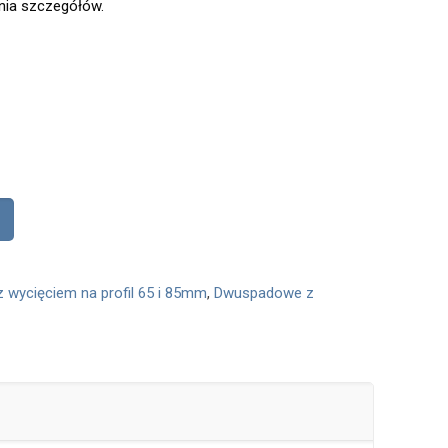
enia szczegółów.
 wycięciem na profil 65 i 85mm
,
Dwuspadowe z