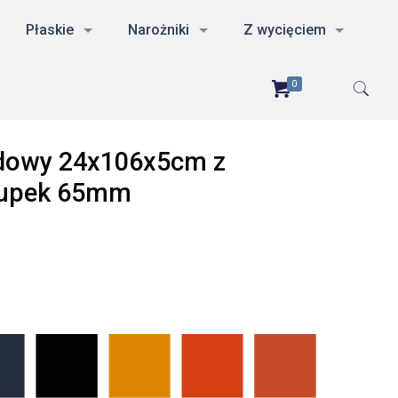
Płaskie
Narożniki
Z wycięciem
0
dowy 24x106x5cm z
łupek 65mm