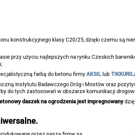
nu konstrukcyjnego klasy C20/25, dzięki czemu są nien
ie przy użyciu najlepszych na rynku Czeskich barwni
;
ecjalistyczną farbą do betonu firmy
AKSIL
lub
TIKKURIL
iczną Instytutu Badawczego Dróg i Mostów oraz pozytyw
by do tych zastosowań w obszarze komunikacji drogow
etonowy daszek na ogrodzenia jest
impregnowany
dzię
iwersalne.
produkowane przez naszą firmę są