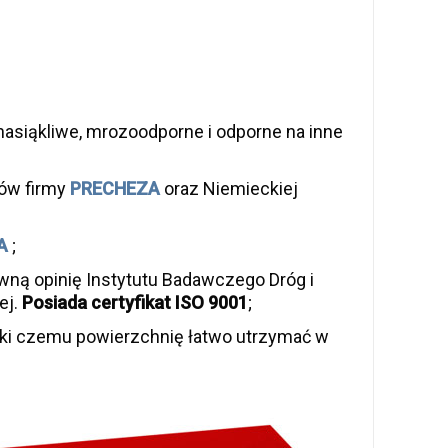
asiąkliwe, mrozoodporne i odporne na inne
ków firmy
PRECHEZA
oraz Niemieckiej
A
;
ną opinię Instytutu Badawczego Dróg i
ej.
Posiada certyfikat ISO 9001
;
ki czemu powierzchnię łatwo utrzymać w