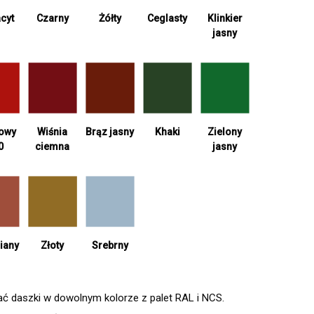
cyt
Żółty
Ceglasty
Czarny
Klinkier
jasny
Wiśnia
Khaki
Zielony
iowy
Brąz jasny
ciemna
jasny
0
Srebrny
iany
Złoty
daszki w dowolnym kolorze z palet RAL i NCS.