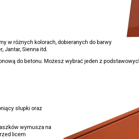
y w różnych kolorach, dobieranych do barwy
, Jantar, Sienna itd.
onową do betonu. Możesz wybrać jeden z podstawowych 
niący słupki oraz
 daszków wymusza na
rzed licem