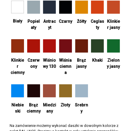
Biały
Antrac
Żółty
Ceglas
Popiel
Czarny
Klinkie
yt
ty
aty
r jasny
Wiśnia
Khaki
Zielon
Klinkie
Czerw
Wiśnio
Brąz
ciemn
y jasny
r
ony
wy 130
jasny
a
ciemny
Srebrn
Niebie
Brąz
Miedzi
Złoty
y
ski
ciemny
any
Na zamówienie możemy wykonać daszki w dowolnym kolorze z