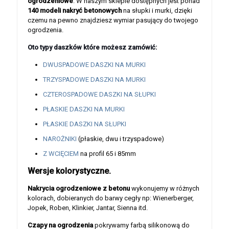
ogrodzeniowe
. W naszym sklepie dostępnych jest ponad
140 modeli nakryć betonowych
na słupki i murki, dzięki
czemu na pewno znajdziesz wymiar pasujący do twojego
ogrodzenia.
Oto typy daszków które możesz zamówić:
DWUSPADOWE DASZKI NA MURKI
TRZYSPADOWE DASZKI NA MURKI
CZTEROSPADOWE DASZKI NA SŁUPKI
PŁASKIE DASZKI NA MURKI
PŁASKIE DASZKI NA SŁUPKI
NAROŻNIKI
(płaskie, dwu i trzyspadowe)
Z WCIĘCIEM
na profil 65 i 85mm
Wersje kolorystyczne.
Nakrycia ogrodzeniowe z betonu
wykonujemy w różnych
kolorach, dobieranych do barwy cegły np: Wienerberger,
Jopek, Roben, Klinkier, Jantar, Sienna itd.
Czapy na ogrodzenia
pokrywamy farbą silikonową do