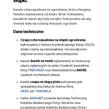
słupki.
Daszki czterospadowe na ogrodzenia, które oferujemy
Państwu wytwarzamy od blisko 40 lat. Dokładamy
wszelkich starań aby były nie tylko funkcjonalne ale aby
również stały się ozdobą Waszych ogrodzeń.
Dane techniczne:
Czapy czterospadowe na słupki ogrodzenia
wykonujemy z betonu konstrukcyjnego klasy C20/25,
dzięki czemu są nienasiąkliwe, mrozoodporne i
odporne na inne czynniki atmosferyczne;
Nasze
daszki na murki
wybarwiamy w masie przy
użyciu najlepszych na rynku Czeskich barwników
firmy
PRECHEZA
oraz Niemieckiej firmy
BAYER
,
opartych na tlenkach żelaza;
Każda
czapa na słupy płotu
pokrywana jest
specjalistyczną farbą do betonu firmy
AKSIL
lub
TIKKURILA
;
Farba
AKSILBET
posiada Aprobatę Techniczną
Instytutu Badawczego Dróg i Mostów oraz
pozytywną opinię Instytutu Badawczego Dróg i