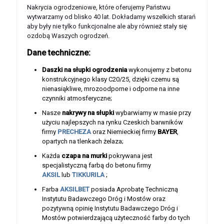
Nakrycia ogrodzeniowe, które oferujemy Państwu
wytwarzamy od blisko 40 lat. Dokładamy wszelkich starań
aby były nie tylko funkcjonalne ale aby również stały się
ozdobą Waszych ogrodzeń.
Dane techniczne:
Daszki na słupki ogrodzenia
wykonujemy z betonu
konstrukcyjnego klasy C20/25, dzięki czemu są
nienasiąkliwe, mrozoodporne i odporne na inne
czynniki atmosferyczne;
Nasze
nakrywy na słupki
wybarwiamy w masie przy
użyciu najlepszych na rynku Czeskich barwników
firmy
PRECHEZA
oraz Niemieckiej firmy
BAYER
,
opartych na tlenkach żelaza;
Każda
czapa na murki
pokrywana jest
specjalistyczną farbą do betonu firmy
AKSIL
lub
TIKKURILA
;
Farba
AKSILBET
posiada Aprobatę Techniczną
Instytutu Badawczego Dróg i Mostów oraz
pozytywną opinię Instytutu Badawczego Dróg i
Mostów potwierdzającą użyteczność farby do tych