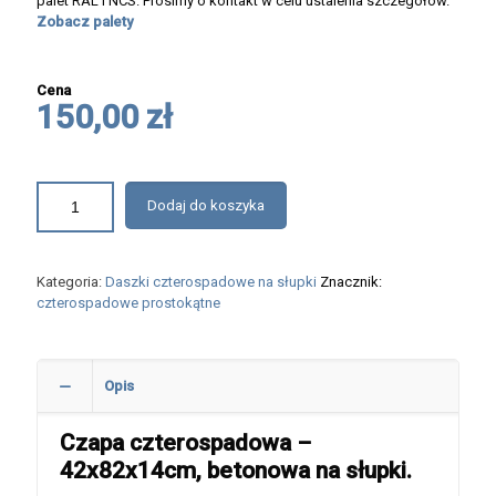
palet RAL i NCS. Prosimy o kontakt w celu ustalenia szczegółów.
Zobacz palety
Cena
150,00 zł
Dodaj do koszyka
Kategoria:
Daszki czterospadowe na słupki
Znacznik:
czterospadowe prostokątne
Opis
Czapa czterospadowa –
42x82x14cm, betonowa na słupki.