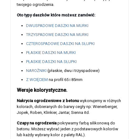
twojego ogrodzenia.
Oto typy daszków które możesz zamówić:
DWUSPADOWE DASZKI NA MURKI
TRZYSPADOWE DASZKI NA MURKI
CZTEROSPADOWE DASZKI NA SŁUPKI
PŁASKIE DASZKI NA MURKI
PŁASKIE DASZKI NA SŁUPKI
NAROŻNIKI
(płaskie, dwu i trzyspadowe)
Z WCIĘCIEM
na profil 65 i 85mm
Wersje kolorystyczne.
Nakrycia ogrodzeniowe z betonu
wykonujemy w różnych
kolorach, dobieranych do barwy cegły np: Wienerberger,
Jopek, Roben, Klinkier, Jantar, Sienna itd.
Czapy na ogrodzenia
pokrywamy farbą silikonową do
betonu. Możesz wybrać jeden z podstawowych kolorów
lub każdy wybrany kolor z palety RAL).