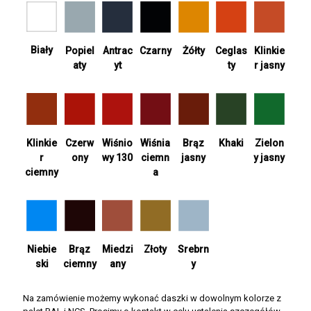
Biały
Antrac
Żółty
Ceglas
Popiel
Czarny
Klinkie
yt
ty
aty
r jasny
Wiśnia
Khaki
Zielon
Klinkie
Czerw
Wiśnio
Brąz
ciemn
y jasny
r
ony
wy 130
jasny
a
ciemny
Srebrn
Niebie
Brąz
Miedzi
Złoty
y
ski
ciemny
any
Na zamówienie możemy wykonać daszki w dowolnym kolorze z