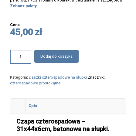
palet RAL i NCS. Prosimy o kontakt w celu ustalenia szczegółów.
Zobacz palety
Cena
45,00 zł
Dodaj do koszyka
Kategoria:
Daszki czterospadowe na słupki
Znacznik:
czterospadowe prostokątne
Opis
Czapa czterospadowa –
31x44x6cm, betonowa na słupki.