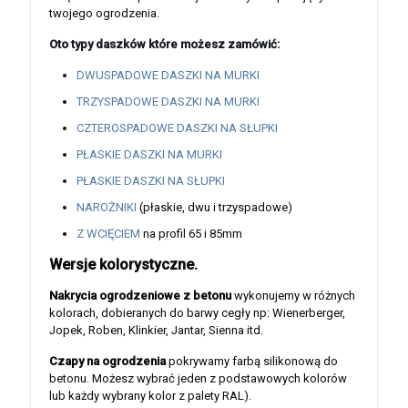
twojego ogrodzenia.
Oto typy daszków które możesz zamówić:
DWUSPADOWE DASZKI NA MURKI
TRZYSPADOWE DASZKI NA MURKI
CZTEROSPADOWE DASZKI NA SŁUPKI
PŁASKIE DASZKI NA MURKI
PŁASKIE DASZKI NA SŁUPKI
NAROŻNIKI
(płaskie, dwu i trzyspadowe)
Z WCIĘCIEM
na profil 65 i 85mm
Wersje kolorystyczne.
Nakrycia ogrodzeniowe z betonu
wykonujemy w różnych
kolorach, dobieranych do barwy cegły np: Wienerberger,
Jopek, Roben, Klinkier, Jantar, Sienna itd.
Czapy na ogrodzenia
pokrywamy farbą silikonową do
betonu. Możesz wybrać jeden z podstawowych kolorów
lub każdy wybrany kolor z palety RAL).