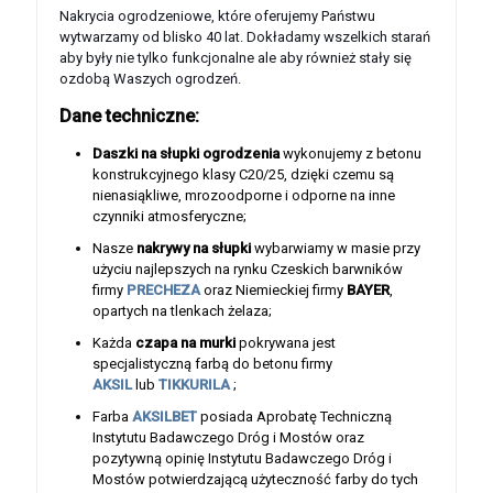
Nakrycia ogrodzeniowe, które oferujemy Państwu
wytwarzamy od blisko 40 lat. Dokładamy wszelkich starań
aby były nie tylko funkcjonalne ale aby również stały się
ozdobą Waszych ogrodzeń.
Dane techniczne:
Daszki na słupki ogrodzenia
wykonujemy z betonu
konstrukcyjnego klasy C20/25, dzięki czemu są
nienasiąkliwe, mrozoodporne i odporne na inne
czynniki atmosferyczne;
Nasze
nakrywy na słupki
wybarwiamy w masie przy
użyciu najlepszych na rynku Czeskich barwników
firmy
PRECHEZA
oraz Niemieckiej firmy
BAYER
,
opartych na tlenkach żelaza;
Każda
czapa na murki
pokrywana jest
specjalistyczną farbą do betonu firmy
AKSIL
lub
TIKKURILA
;
Farba
AKSILBET
posiada Aprobatę Techniczną
Instytutu Badawczego Dróg i Mostów oraz
pozytywną opinię Instytutu Badawczego Dróg i
Mostów potwierdzającą użyteczność farby do tych