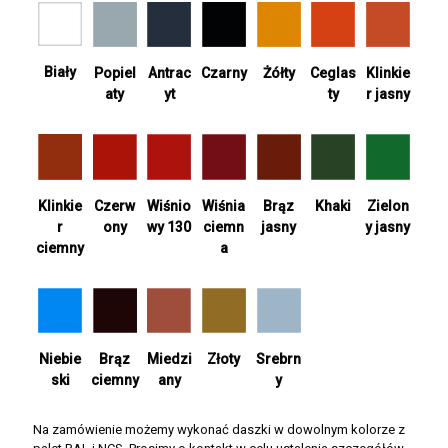
Biały
Antrac
Żółty
Ceglas
Popiel
Czarny
Klinkie
yt
ty
aty
r jasny
Wiśnia
Khaki
Zielon
Klinkie
Czerw
Wiśnio
Brąz
ciemn
y jasny
r
ony
wy 130
jasny
a
ciemny
Srebrn
Niebie
Brąz
Miedzi
Złoty
y
ski
ciemny
any
Na zamówienie możemy wykonać daszki w dowolnym kolorze z