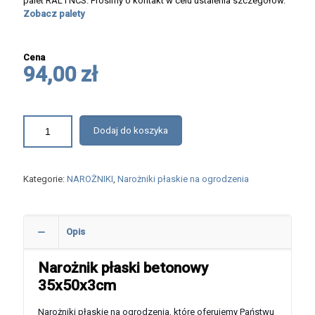
palet RAL i NCS. Prosimy o kontakt w celu ustalenia szczegółów.
Zobacz palety
Cena
94,00 zł
Dodaj do koszyka
Kategorie:
NAROŻNIKI
,
Narożniki płaskie na ogrodzenia
Opis
Narożnik płaski betonowy
35x50x3cm
Narożniki płaskie na ogrodzenia, które oferujemy Państwu