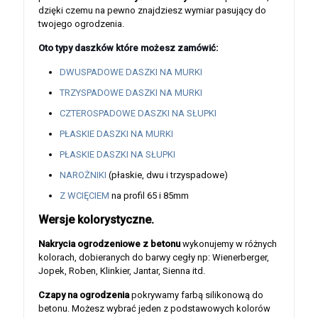
dzięki czemu na pewno znajdziesz wymiar pasujący do
twojego ogrodzenia.
Oto typy daszków które możesz zamówić:
DWUSPADOWE DASZKI NA MURKI
TRZYSPADOWE DASZKI NA MURKI
CZTEROSPADOWE DASZKI NA SŁUPKI
PŁASKIE DASZKI NA MURKI
PŁASKIE DASZKI NA SŁUPKI
NAROŻNIKI
(płaskie, dwu i trzyspadowe)
Z WCIĘCIEM
na profil 65 i 85mm
Wersje kolorystyczne.
Nakrycia ogrodzeniowe z betonu
wykonujemy w różnych
kolorach, dobieranych do barwy cegły np: Wienerberger,
Jopek, Roben, Klinkier, Jantar, Sienna itd.
Czapy na ogrodzenia
pokrywamy farbą silikonową do
betonu. Możesz wybrać jeden z podstawowych kolorów