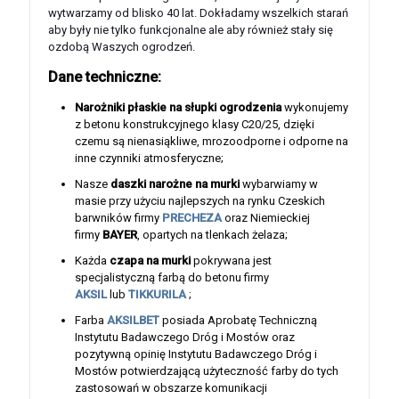
wytwarzamy od blisko 40 lat. Dokładamy wszelkich starań
aby były nie tylko funkcjonalne ale aby również stały się
ozdobą Waszych ogrodzeń.
Dane techniczne:
Narożniki płaskie na słupki ogrodzenia
wykonujemy
z betonu konstrukcyjnego klasy C20/25, dzięki
czemu są nienasiąkliwe, mrozoodporne i odporne na
inne czynniki atmosferyczne;
Nasze
daszki narożne na murki
wybarwiamy w
masie przy użyciu najlepszych na rynku Czeskich
barwników firmy
PRECHEZA
oraz Niemieckiej
firmy
BAYER
, opartych na tlenkach żelaza;
Każda
czapa na murki
pokrywana jest
specjalistyczną farbą do betonu firmy
AKSIL
lub
TIKKURILA
;
Farba
AKSILBET
posiada Aprobatę Techniczną
Instytutu Badawczego Dróg i Mostów oraz
pozytywną opinię Instytutu Badawczego Dróg i
Mostów potwierdzającą użyteczność farby do tych
zastosowań w obszarze komunikacji