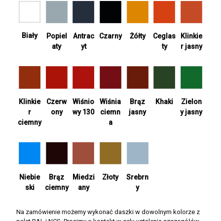
Biały
Antrac
Żółty
Ceglas
Popiel
Czarny
Klinkie
yt
ty
aty
r jasny
Wiśnia
Khaki
Zielon
Klinkie
Czerw
Wiśnio
Brąz
ciemn
y jasny
r
ony
wy 130
jasny
a
ciemny
Srebrn
Niebie
Brąz
Miedzi
Złoty
y
ski
ciemny
any
Na zamówienie możemy wykonać daszki w dowolnym kolorze z