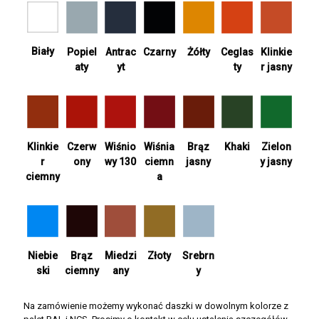
Biały
Antrac
Żółty
Ceglas
Popiel
Czarny
Klinkie
yt
ty
aty
r jasny
Wiśnia
Khaki
Zielon
Klinkie
Czerw
Wiśnio
Brąz
ciemn
y jasny
r
ony
wy 130
jasny
a
ciemny
Srebrn
Niebie
Brąz
Miedzi
Złoty
y
ski
ciemny
any
Na zamówienie możemy wykonać daszki w dowolnym kolorze z