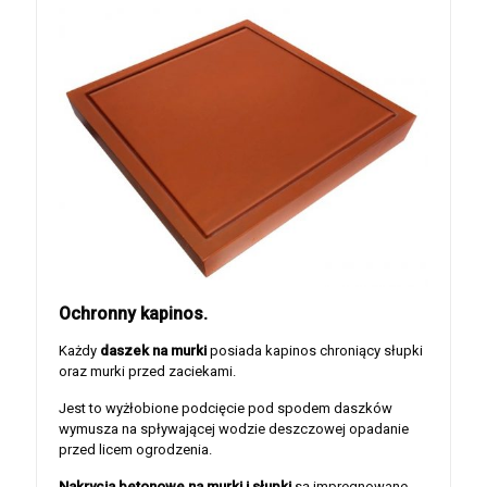
Ochronny kapinos.
Każdy
daszek na murki
posiada kapinos chroniący słupki
oraz murki przed zaciekami.
Jest to wyżłobione podcięcie pod spodem daszków
wymusza na spływającej wodzie deszczowej opadanie
przed licem ogrodzenia.
Nakrycia betonowe na murki i słupki
są impregnowane