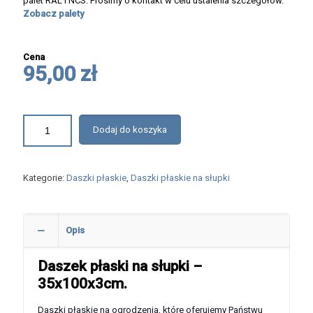
palet RAL i NCS. Prosimy o kontakt w celu ustalenia szczegółów.
Zobacz palety
Cena
95,00 zł
Dodaj do koszyka
Kategorie:
Daszki płaskie
,
Daszki płaskie na słupki
Opis
Daszek płaski na słupki –
35x100x3cm.
Daszki płaskie na ogrodzenia, które oferujemy Państwu