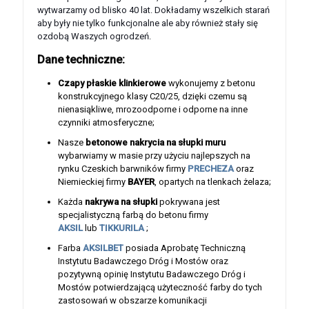
wytwarzamy od blisko 40 lat. Dokładamy wszelkich starań
aby były nie tylko funkcjonalne ale aby również stały się
ozdobą Waszych ogrodzeń.
Dane techniczne:
Czapy płaskie klinkierowe
wykonujemy z betonu
konstrukcyjnego klasy C20/25, dzięki czemu są
nienasiąkliwe, mrozoodporne i odporne na inne
czynniki atmosferyczne;
Nasze
betonowe nakrycia na słupki muru
wybarwiamy w masie przy użyciu najlepszych na
rynku Czeskich barwników firmy
PRECHEZA
oraz
Niemieckiej firmy
BAYER
, opartych na tlenkach żelaza;
Każda
nakrywa na słupki
pokrywana jest
specjalistyczną farbą do betonu firmy
AKSIL
lub
TIKKURILA
;
Farba
AKSILBET
posiada Aprobatę Techniczną
Instytutu Badawczego Dróg i Mostów oraz
pozytywną opinię Instytutu Badawczego Dróg i
Mostów potwierdzającą użyteczność farby do tych
zastosowań w obszarze komunikacji