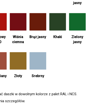
jasny
Wiśnia
Khaki
Zielony
iowy
Brąz jasny
ciemna
jasny
0
Srebrny
iany
Złoty
daszki w dowolnym kolorze z palet RAL i NCS.
enia szczegółów.