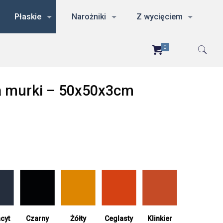
Płaskie
Narożniki
Z wycięciem
0
na murki – 50x50x3cm
cyt
Żółty
Ceglasty
Czarny
Klinkier