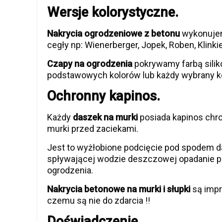
Wersje kolorystyczne.
Nakrycia ogrodzeniowe z betonu
wykonujem
cegły np: Wienerberger, Jopek, Roben, Klinkier
Czapy na ogrodzenia
pokrywamy farbą sili
podstawowych kolorów lub każdy wybrany kol
Ochronny kapinos.
Każdy
daszek na murki
posiada kapinos chro
murki przed zaciekami.
Jest to wyżłobione podcięcie pod spodem
spływającej wodzie deszczowej opadanie p
ogrodzenia.
Nakrycia betonowe na murki i słupki
są impr
czemu są nie do zdarcia !!
Doświadczenie.