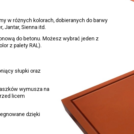
y w różnych kolorach, dobieranych do barwy
, Jantar, Sienna itd.
konową do betonu. Możesz wybrać jeden z
or z palety RAL).
niący słupki oraz
 daszków wymusza na
rzed licem
egnowane dzięki