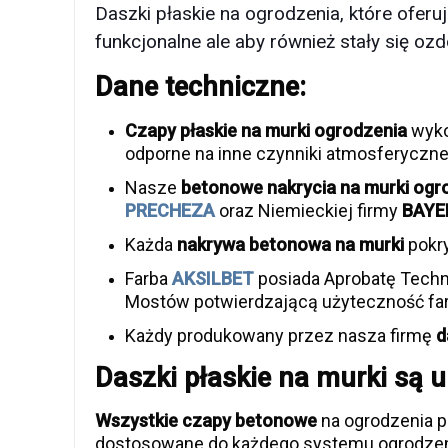
Daszki płaskie na ogrodzenia, które ofer
funkcjonalne ale aby również stały się o
Dane techniczne:
Czapy płaskie na murki ogrodzenia
wyko
odporne na inne czynniki atmosferyczne
Nasze
betonowe nakrycia na murki ogr
PRECHEZA
oraz Niemieckiej firmy
BAYE
Każda
nakrywa betonowa na murki
pokry
Farba
AKSILBET
posiada Aprobatę Techn
Mostów potwierdzającą użyteczność far
Każdy produkowany przez nasza firmę
d
Daszki płaskie na murki są u
Wszystkie czapy betonowe
na ogrodzenia p
dostosowane do każdego systemu ogrodzen