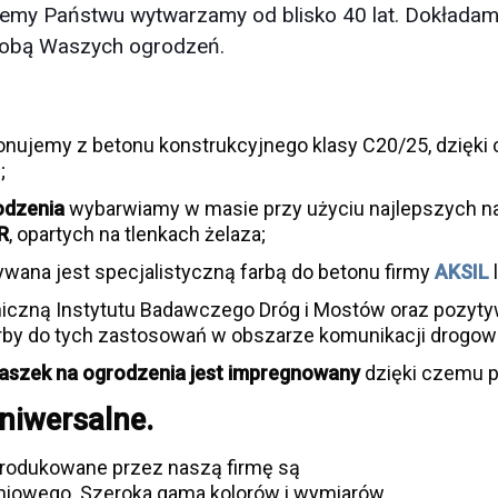
ujemy Państwu wytwarzamy od blisko 40 lat. Dokładamy
zdobą Waszych ogrodzeń.
nujemy z betonu konstrukcyjnego klasy C20/25, dzięki 
;
odzenia
wybarwiamy w masie przy użyciu najlepszych n
R
, opartych na tlenkach żelaza;
wana jest specjalistyczną farbą do betonu firmy
AKSIL
iczną Instytutu Badawczego Dróg i Mostów oraz pozytyw
by do tych zastosowań w obszarze komunikacji drogow
aszek na ogrodzenia jest
impregnowany
dzięki czemu p
niwersalne.
rodukowane przez naszą firmę są
iowego. Szeroka gama kolorów i wymiarów