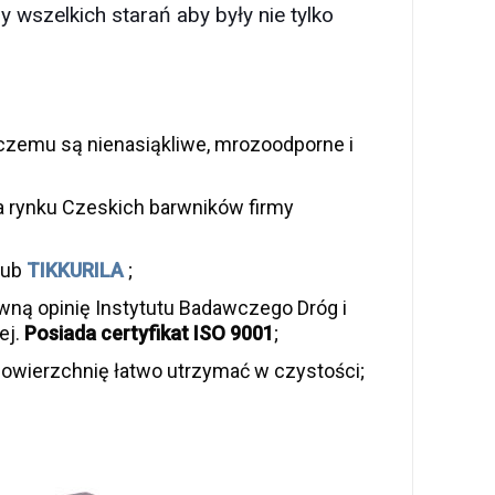
 wszelkich starań aby były nie tylko
czemu są nienasiąkliwe, mrozoodporne i
a rynku Czeskich barwników firmy
lub
TIKKURILA
;
ną opinię Instytutu Badawczego Dróg i
ej.
Posiada certyfikat ISO 9001
;
owierzchnię łatwo utrzymać w czystości;