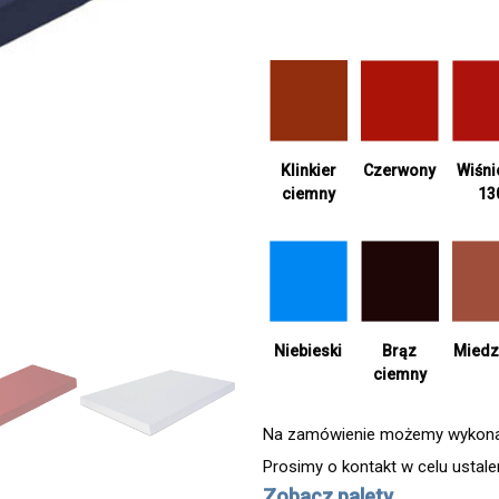
Klinkier
Czerwony
Wiśn
ciemny
13
Niebieski
Brąz
Miedz
ciemny
Na zamówienie możemy wykonać 
Prosimy o kontakt w celu ustal
Zobacz palety