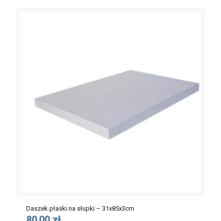
Daszek płaski na słupki – 31x85x3cm
80,00 zł