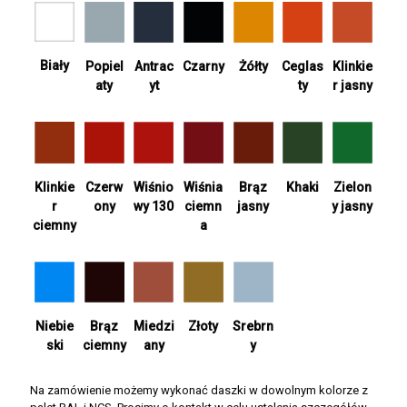
Biały
Antrac
Żółty
Ceglas
Popiel
Czarny
Klinkie
yt
ty
aty
r jasny
Wiśnia
Khaki
Zielon
Klinkie
Czerw
Wiśnio
Brąz
ciemn
y jasny
r
ony
wy 130
jasny
a
ciemny
Srebrn
Niebie
Brąz
Miedzi
Złoty
y
ski
ciemny
any
Na zamówienie możemy wykonać daszki w dowolnym kolorze z