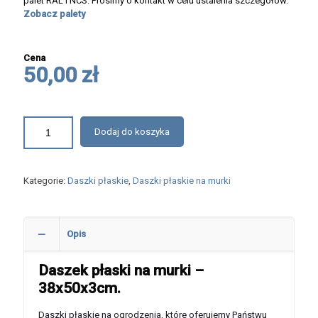
palet RAL i NCS. Prosimy o kontakt w celu ustalenia szczegółów.
Zobacz palety
Cena
50,00 zł
Dodaj do koszyka
Kategorie:
Daszki płaskie
,
Daszki płaskie na murki
Opis
Daszek płaski na murki –
38x50x3cm.
Daszki płaskie na ogrodzenia, które oferujemy Państwu