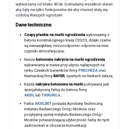
wytwarzamy od blisko 40 lat. Dokładamy wszelkich starań
aby były nie tylko funkcjonalne ale aby również stały się
ozdobą Waszych ogrodzeń.
Dane techniczne:
Czapy płaskie na murki ogrodzenia
wykonujemy z
betonu konstrukcyjnego klasy C20/25, dzięki czemu
są nienasiąkliwe, mrozoodporne i odporne na inne
czynniki atmosferyczne;
Nasze
betonowe nakrycia na murki ogrodzenia
wybarwiamy w masie przy użyciu najlepszych na
rynku Czeskich barwników firmy
PRECHEZA
oraz
Niemieckiej firmy
BAYER
, opartych na tlenkach żelaza;
Każda
nakrywa betonowa na murki
pokrywana jest
specjalistyczną farbą do betonu firmy
AKSIL
lub
TIKKURILA
;
Farba
AKSILBET
posiada Aprobatę Techniczną
Instytutu Badawczego Dróg i Mostów oraz
pozytywną opinię Instytutu Badawczego Dróg i
Mostów potwierdzającą użyteczność farby do tych
zastosowań w obszarze komunikacji