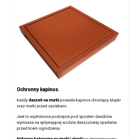
Ochronny kapinos.
Każdy
daszek na murki
posiada kapinos chroniący słupki
oraz murki przed zaciekami.
Jest to wyżłobione podcięcie pod spodem daszków
wymusza na spływającej wodzie deszczowej opadanie
przed licem ogrodzenia.
Nakrycia betonowe na murki i słupki
są impregnowane