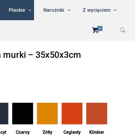
Płaskie
Narożniki
Z wycięciem
0
na murki – 35x50x3cm
cyt
Żółty
Ceglasty
Czarny
Klinkier