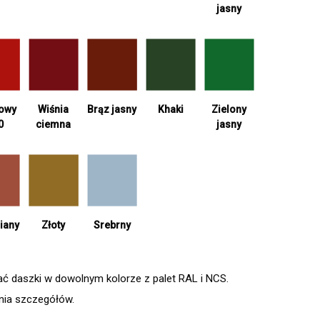
jasny
Wiśnia
Khaki
Zielony
iowy
Brąz jasny
ciemna
jasny
0
Srebrny
iany
Złoty
daszki w dowolnym kolorze z palet RAL i NCS.
enia szczegółów.