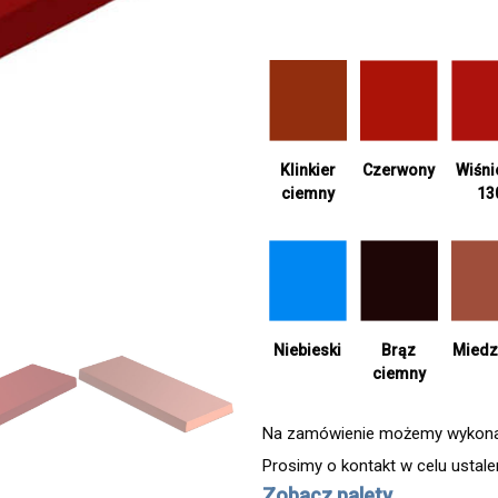
Klinkier
Czerwony
Wiśn
ciemny
13
Niebieski
Brąz
Miedz
ciemny
Na zamówienie możemy wykonać 
Prosimy o kontakt w celu ustal
Zobacz palety