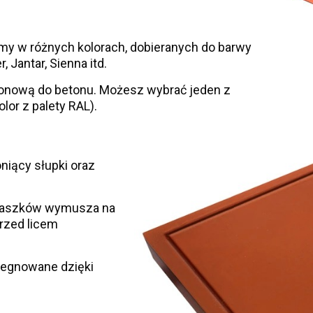
y w różnych kolorach, dobieranych do barwy
, Jantar, Sienna itd.
konową do betonu. Możesz wybrać jeden z
or z palety RAL).
niący słupki oraz
 daszków wymusza na
rzed licem
egnowane dzięki