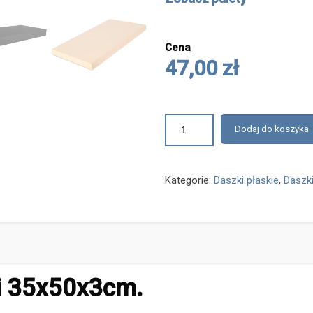
Cena
47,00 zł
Dodaj do koszyka
Kategorie:
Daszki płaskie
,
Daszki
ki 35x50x3cm.