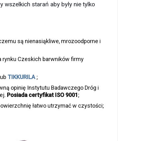
 wszelkich starań aby były nie tylko
czemu są nienasiąkliwe, mrozoodporne i
a rynku Czeskich barwników firmy
lub
TIKKURILA
;
ną opinię Instytutu Badawczego Dróg i
ej.
Posiada certyfikat ISO 9001
;
owierzchnię łatwo utrzymać w czystości;