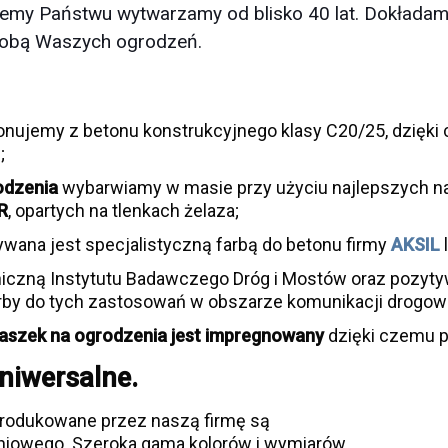
ujemy Państwu wytwarzamy od blisko 40 lat. Dokładamy
zdobą Waszych ogrodzeń.
nujemy z betonu konstrukcyjnego klasy C20/25, dzięki 
;
odzenia
wybarwiamy w masie przy użyciu najlepszych n
R
, opartych na tlenkach żelaza;
wana jest specjalistyczną farbą do betonu firmy
AKSIL
iczną Instytutu Badawczego Dróg i Mostów oraz pozytyw
by do tych zastosowań w obszarze komunikacji drogow
aszek na ogrodzenia jest
impregnowany
dzięki czemu p
niwersalne.
rodukowane przez naszą firmę są
iowego. Szeroka gama kolorów i wymiarów