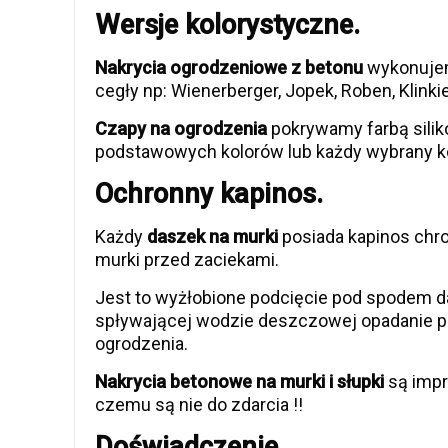
Wersje kolorystyczne.
Nakrycia ogrodzeniowe z betonu
wykonujem
cegły np: Wienerberger, Jopek, Roben, Klinkier
Czapy na ogrodzenia
pokrywamy farbą sili
podstawowych kolorów lub każdy wybrany kol
Ochronny kapinos.
Każdy
daszek na murki
posiada kapinos chro
murki przed zaciekami.
Jest to wyżłobione podcięcie pod spodem
spływającej wodzie deszczowej opadanie p
ogrodzenia.
Nakrycia betonowe na murki i słupki
są impr
czemu są nie do zdarcia !!
Doświadczenie.