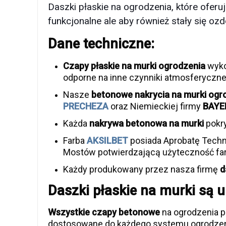
Daszki płaskie na ogrodzenia, które ofer
funkcjonalne ale aby również stały się o
Dane techniczne:
Czapy płaskie na murki ogrodzenia
wyko
odporne na inne czynniki atmosferyczne
Nasze
betonowe nakrycia na murki ogr
PRECHEZA
oraz Niemieckiej firmy
BAYE
Każda
nakrywa betonowa na murki
pokry
Farba
AKSILBET
posiada Aprobatę Techn
Mostów potwierdzającą użyteczność far
Każdy produkowany przez nasza firmę
d
Daszki płaskie na murki są u
Wszystkie czapy betonowe
na ogrodzenia p
dostosowane do każdego systemu ogrodzen