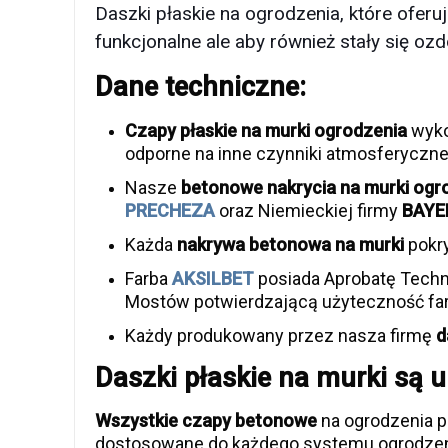
Daszki płaskie na ogrodzenia, które ofer
funkcjonalne ale aby również stały się o
Dane techniczne:
Czapy płaskie na murki ogrodzenia
wyko
odporne na inne czynniki atmosferyczne
Nasze
betonowe nakrycia na murki ogr
PRECHEZA
oraz Niemieckiej firmy
BAYE
Każda
nakrywa betonowa na murki
pokry
Farba
AKSILBET
posiada Aprobatę Techn
Mostów potwierdzającą użyteczność far
Każdy produkowany przez nasza firmę
d
Daszki płaskie na murki są u
Wszystkie czapy betonowe
na ogrodzenia p
dostosowane do każdego systemu ogrodzen