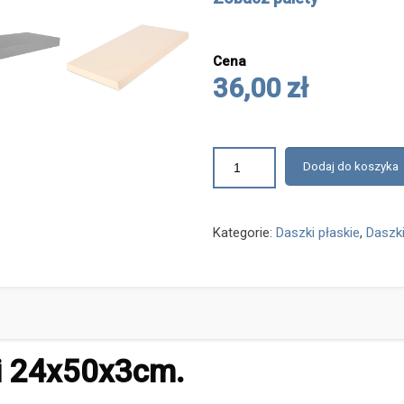
Cena
36,00 zł
Dodaj do koszyka
Kategorie:
Daszki płaskie
,
Daszki
ki 24x50x3cm.