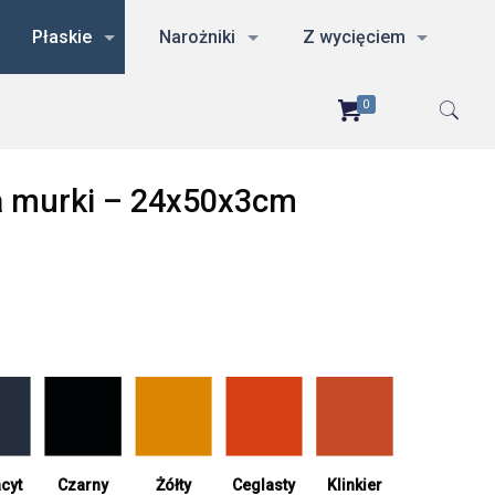
Płaskie
Narożniki
Z wycięciem
0
na murki – 24x50x3cm
cyt
Żółty
Ceglasty
Czarny
Klinkier