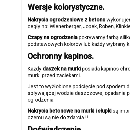
Wersje kolorystyczne.
Nakrycia ogrodzeniowe z betonu
wykonujem
cegły np: Wienerberger, Jopek, Roben, Klinkier
Czapy na ogrodzenia
pokrywamy farbą sili
podstawowych kolorów lub każdy wybrany kol
Ochronny kapinos.
Każdy
daszek na murki
posiada kapinos chro
murki przed zaciekami.
Jest to wyżłobione podcięcie pod spodem
spływającej wodzie deszczowej opadanie p
ogrodzenia.
Nakrycia betonowe na murki i słupki
są impr
czemu są nie do zdarcia !!
Doświadczenie.