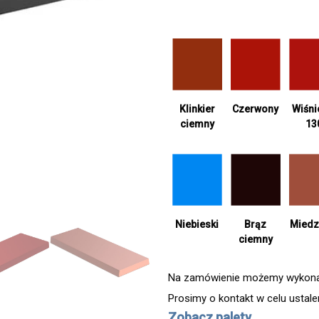
Klinkier
Czerwony
Wiśn
ciemny
13
Niebieski
Brąz
Miedz
ciemny
Na zamówienie możemy wykonać 
Prosimy o kontakt w celu ustal
Zobacz palety