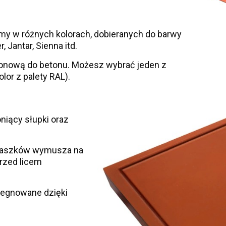
y w różnych kolorach, dobieranych do barwy
, Jantar, Sienna itd.
konową do betonu. Możesz wybrać jeden z
or z palety RAL).
niący słupki oraz
 daszków wymusza na
rzed licem
egnowane dzięki