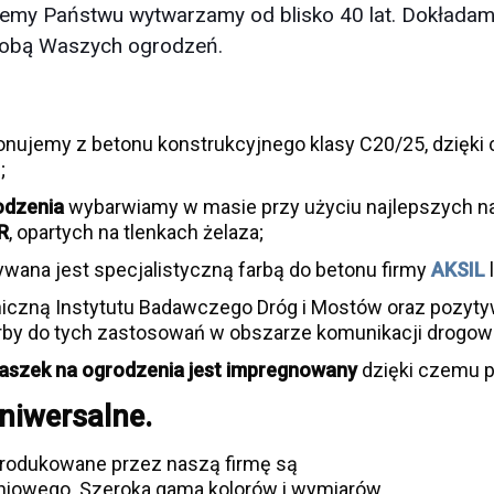
ujemy Państwu wytwarzamy od blisko 40 lat. Dokładamy
zdobą Waszych ogrodzeń.
nujemy z betonu konstrukcyjnego klasy C20/25, dzięki 
;
odzenia
wybarwiamy w masie przy użyciu najlepszych n
R
, opartych na tlenkach żelaza;
wana jest specjalistyczną farbą do betonu firmy
AKSIL
iczną Instytutu Badawczego Dróg i Mostów oraz pozytyw
by do tych zastosowań w obszarze komunikacji drogow
aszek na ogrodzenia jest
impregnowany
dzięki czemu p
niwersalne.
rodukowane przez naszą firmę są
iowego. Szeroka gama kolorów i wymiarów