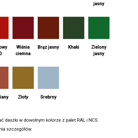
jasny
Wiśnia
Khaki
Zielony
iowy
Brąz jasny
ciemna
jasny
0
Srebrny
iany
Złoty
daszki w dowolnym kolorze z palet RAL i NCS.
enia szczegółów.