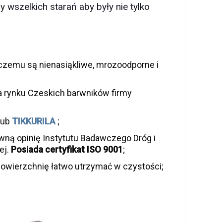
 wszelkich starań aby były nie tylko
czemu są nienasiąkliwe, mrozoodporne i
a rynku Czeskich barwników firmy
lub
TIKKURILA
;
ną opinię Instytutu Badawczego Dróg i
ej.
Posiada certyfikat ISO 9001
;
owierzchnię łatwo utrzymać w czystości;