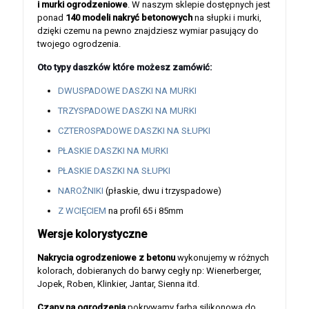
i murki ogrodzeniowe
. W naszym sklepie dostępnych jest
ponad
140 modeli nakryć betonowych
na słupki i murki,
dzięki czemu na pewno znajdziesz wymiar pasujący do
twojego ogrodzenia.
Oto typy daszków które możesz zamówić:
DWUSPADOWE DASZKI NA MURKI
TRZYSPADOWE DASZKI NA MURKI
CZTEROSPADOWE DASZKI NA SŁUPKI
PŁASKIE DASZKI NA MURKI
PŁASKIE DASZKI NA SŁUPKI
NAROŻNIKI
(płaskie, dwu i trzyspadowe)
Z WCIĘCIEM
na profil 65 i 85mm
Wersje kolorystyczne
Nakrycia ogrodzeniowe z betonu
wykonujemy w różnych
kolorach, dobieranych do barwy cegły np: Wienerberger,
Jopek, Roben, Klinkier, Jantar, Sienna itd.
Czapy na ogrodzenia
pokrywamy farbą silikonową do