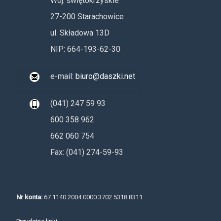
Woj. świętokrzyskie
27-200 Starachowice
ul. Składowa 13D
NIP: 664-193-62-30
e-mail:
biuro@daszki.net
(041) 247 59 93
600 358 962
662 060 754
Fax: (041) 274-59-93
Nr konta:
67 1140 2004 0000 3702 5318 8311