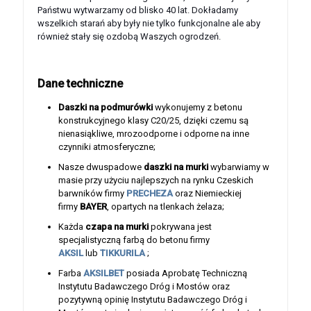
Państwu wytwarzamy od blisko 40 lat. Dokładamy
wszelkich starań aby były nie tylko funkcjonalne ale aby
również stały się ozdobą Waszych ogrodzeń.
Dane techniczne
Daszki na podmurówki
wykonujemy z betonu
konstrukcyjnego klasy C20/25, dzięki czemu są
nienasiąkliwe, mrozoodporne i odporne na inne
czynniki atmosferyczne;
Nasze dwuspadowe
daszki na murki
wybarwiamy w
masie przy użyciu najlepszych na rynku Czeskich
barwników firmy
PRECHEZA
oraz Niemieckiej
firmy
BAYER
, opartych na tlenkach żelaza;
Każda
czapa na murki
pokrywana jest
specjalistyczną farbą do betonu firmy
AKSIL
lub
TIKKURILA
;
Farba
AKSILBET
posiada Aprobatę Techniczną
Instytutu Badawczego Dróg i Mostów oraz
pozytywną opinię Instytutu Badawczego Dróg i