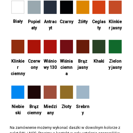
Biały
Antrac
Żółty
Ceglas
Popiel
Czarny
Klinkie
yt
ty
aty
r jasny
Wiśnia
Khaki
Zielon
Klinkie
Czerw
Wiśnio
Brąz
ciemn
y jasny
r
ony
wy 130
jasny
a
ciemny
Srebrn
Niebie
Brąz
Miedzi
Złoty
y
ski
ciemny
any
Na zamówienie możemy wykonać daszki w dowolnym kolorze z