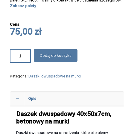
palet RAL i NCS. Prosimy o kontakt w celu ustalenia szczegółów.
Zobacz palety
Cena
75,00 zł
Dodaj do koszyka
Kategoria:
Daszki dwuspadowe na murki
Opis
Daszek dwuspadowy 40x50x7cm,
betonowy na murki
Daszki dwuspadowe na ogrodzenia, które oferujemy