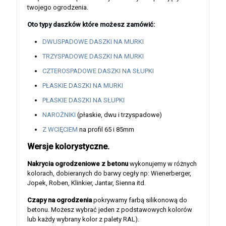
twojego ogrodzenia.
Oto typy daszków które możesz zamówić:
DWUSPADOWE DASZKI NA MURKI
TRZYSPADOWE DASZKI NA MURKI
CZTEROSPADOWE DASZKI NA SŁUPKI
PŁASKIE DASZKI NA MURKI
PŁASKIE DASZKI NA SŁUPKI
NAROŻNIKI
(płaskie, dwu i trzyspadowe)
Z WCIĘCIEM
na profil 65 i 85mm
Wersje kolorystyczne.
Nakrycia ogrodzeniowe z betonu
wykonujemy w różnych
kolorach, dobieranych do barwy cegły np: Wienerberger,
Jopek, Roben, Klinkier, Jantar, Sienna itd.
Czapy na ogrodzenia
pokrywamy farbą silikonową do
betonu. Możesz wybrać jeden z podstawowych kolorów
lub każdy wybrany kolor z palety RAL).