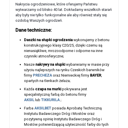
Nakrycia ogrodzeniowe, które oferujemy Państwu
wytwarzamy od blisko 40 lat. Dokładamy wszelkich starań
aby były nie tylko funkcjonalne ale aby również stały się
ozdobą Waszych ogrodzeń.
Dane techniczne:
Daszki na słupki ogrodzenia
wykonujemy z betonu
konstrukcyjnego klasy C20/25, dzięki czemu są
nienasiąkliwe, mrozoodporne i odporne na inne
czynniki atmosferyczne;
Nasze
nakrywy na słupki
wybarwiamy w masie przy
użyciu najlepszych na rynku Czeskich barwników
firmy
PRECHEZA
oraz Niemieckiej firmy
BAYER
,
opartych na tlenkach żelaza;
Każda
czapa na murki
pokrywana jest
specjalistyczną farbą do betonu firmy
AKSIL
lub
TIKKURILA
;
Farba
AKSILBET
posiada Aprobatę Techniczną
Instytutu Badawczego Dróg i Mostów oraz
pozytywną opinię Instytutu Badawczego Dróg i
Mostów potwierdzającą użyteczność farby do tych