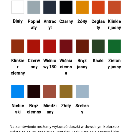
Biały
Antrac
Żółty
Ceglas
Popiel
Czarny
Klinkie
yt
ty
aty
r jasny
Wiśnia
Khaki
Zielon
Klinkie
Czerw
Wiśnio
Brąz
ciemn
y jasny
r
ony
wy 130
jasny
a
ciemny
Srebrn
Niebie
Brąz
Miedzi
Złoty
y
ski
ciemny
any
Na zamówienie możemy wykonać daszki w dowolnym kolorze z