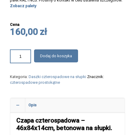
palet RAL i NCS. Prosimy o kontakt w celu ustalenia szczegółów.
Zobacz palety
Cena
160,00 zł
Dodaj do koszyka
Kategoria:
Daszki czterospadowe na słupki
Znacznik:
czterospadowe prostokątne
Opis
Czapa czterospadowa –
46x84x14cm, betonowa na słupki.